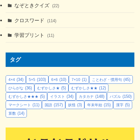
なぞときクイズ
(22)
クロスワード
(114)
学習プリント
(11)
タグ
(34)
(103)
(10)
(1)
(45)
4×4
5×5
6×6
7×10
ことわざ・慣用句
(36)
(5)
(12)
ひらがな
むずかしさ★
むずかしさ★★
(5)
(34)
(148)
(150)
むずかしさ★★★
イラスト
カタカナ
パズル
(11)
(157)
(3)
(15)
(5)
マークシート
国語
妖怪
年末年始
漢字
(14)
算数