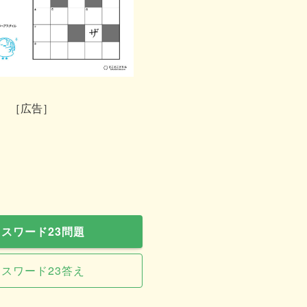
［広告］
スワード23問題
スワード23答え