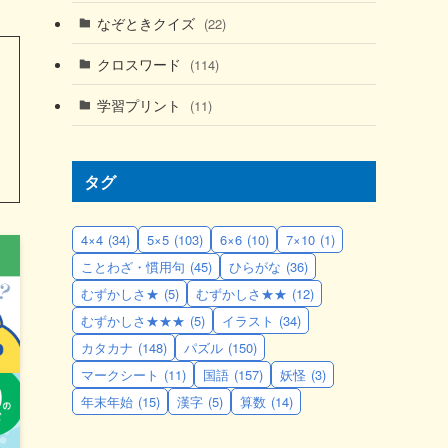
なぞときクイズ
(22)
クロスワード
(114)
学習プリント
(11)
タグ
4×4
(34)
5×5
(103)
6×6
(10)
7×10
(1)
ことわざ・慣用句
(45)
ひらがな
(36)
むずかしさ★
(5)
むずかしさ★★
(12)
むずかしさ★★★
(5)
イラスト
(34)
カタカナ
(148)
パズル
(150)
マークシート
(11)
国語
(157)
妖怪
(3)
年末年始
(15)
漢字
(5)
算数
(14)