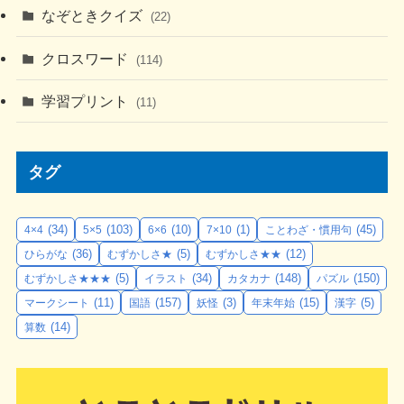
なぞときクイズ
(22)
クロスワード
(114)
学習プリント
(11)
タグ
(34)
(103)
(10)
(1)
(45)
4×4
5×5
6×6
7×10
ことわざ・慣用句
(36)
(5)
(12)
ひらがな
むずかしさ★
むずかしさ★★
(5)
(34)
(148)
(150)
むずかしさ★★★
イラスト
カタカナ
パズル
(11)
(157)
(3)
(15)
(5)
マークシート
国語
妖怪
年末年始
漢字
(14)
算数