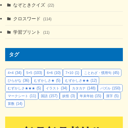
なぞときクイズ
(22)
クロスワード
(114)
学習プリント
(11)
タグ
(34)
(103)
(10)
(1)
(45)
4×4
5×5
6×6
7×10
ことわざ・慣用句
(36)
(5)
(12)
ひらがな
むずかしさ★
むずかしさ★★
(5)
(34)
(148)
(150)
むずかしさ★★★
イラスト
カタカナ
パズル
(11)
(157)
(3)
(15)
(5)
マークシート
国語
妖怪
年末年始
漢字
(14)
算数