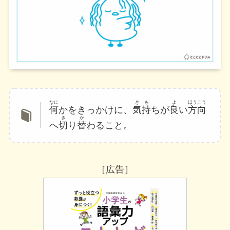
なに
きも
よ
ほうこう
何
かをきっかけに、
気持
ちが
良
い
方向
き
か
へ
切
り
替
わること。
［広告］