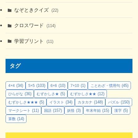
なぞときクイズ
(22)
クロスワード
(114)
学習プリント
(11)
タグ
(34)
(103)
(10)
(1)
(45)
4×4
5×5
6×6
7×10
ことわざ・慣用句
(36)
(5)
(12)
ひらがな
むずかしさ★
むずかしさ★★
(5)
(34)
(148)
(150)
むずかしさ★★★
イラスト
カタカナ
パズル
(11)
(157)
(3)
(15)
(5)
マークシート
国語
妖怪
年末年始
漢字
(14)
算数