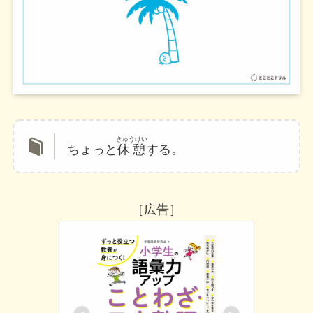
きゅうけい
ちょっと
休憩
する。
［広告］