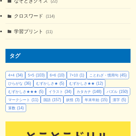
なぞときクイズ
(22)
クロスワード
(114)
学習プリント
(11)
タグ
(34)
(103)
(10)
(1)
(45)
4×4
5×5
6×6
7×10
ことわざ・慣用句
(36)
(5)
(12)
ひらがな
むずかしさ★
むずかしさ★★
(5)
(34)
(148)
(150)
むずかしさ★★★
イラスト
カタカナ
パズル
(11)
(157)
(3)
(15)
(5)
マークシート
国語
妖怪
年末年始
漢字
(14)
算数