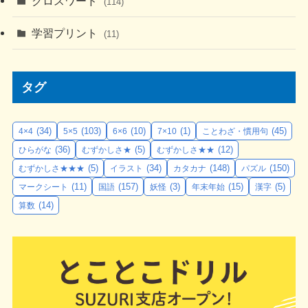
クロスワード
(114)
学習プリント
(11)
タグ
(34)
(103)
(10)
(1)
(45)
4×4
5×5
6×6
7×10
ことわざ・慣用句
(36)
(5)
(12)
ひらがな
むずかしさ★
むずかしさ★★
(5)
(34)
(148)
(150)
むずかしさ★★★
イラスト
カタカナ
パズル
(11)
(157)
(3)
(15)
(5)
マークシート
国語
妖怪
年末年始
漢字
(14)
算数